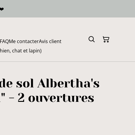
❤️
FAQ
Me contacter
Avis client
en, chat et lapin)
 de sol Albertha's
n" - 2 ouvertures