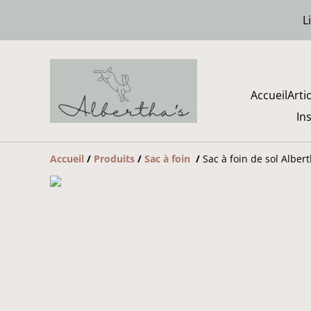
L
Accueil
Arti
In
Accueil
/
Produits
/
Sac à foin
/
Sac à foin de sol Albert