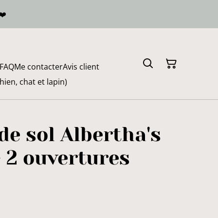
❤️
FAQ
Me contacter
Avis client
en, chat et lapin)
 de sol Albertha's
- 2 ouvertures