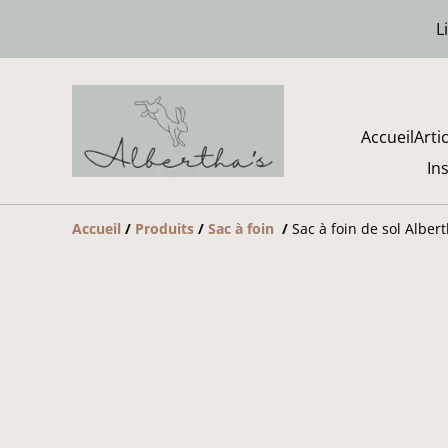
L
Accueil
Arti
In
Accueil
/
Produits
/
Sac à foin
/
Sac à foin de sol Alber