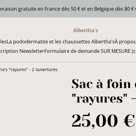
ivraison gratuite en France dès 50 € et en Belgique dès 80 € 
Albertha's
cles
La pododermatite et les chaussettes Albertha's
À propos
scription Newsletter
Formulaire de demande SUR MESURE (chi
tha's "rayures" - 2 ouvertures
Sac à foin
"rayures" 
25,00 €