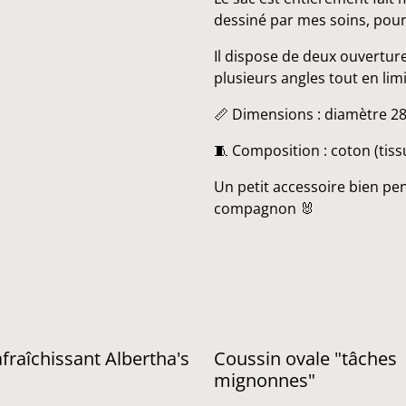
dessiné par mes soins, pour a
Il dispose de deux ouverture
plusieurs angles tout en limi
📏 Dimensions : diamètre 28
🧵 Composition : coton (tissu
Un petit accessoire bien pen
compagnon 🐰
%
afraîchissant Albertha's
Coussin ovale "tâches
mignonnes"