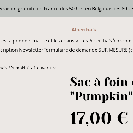
ivraison gratuite en France dès 50 € et en Belgique dès 80 € 
Albertha's
cles
La pododermatite et les chaussettes Albertha's
À propos
scription Newsletter
Formulaire de demande SUR MESURE (chi
tha's "Pumpkin" - 1 ouverture
Sac à foin
"Pumpkin" 
17,00 €