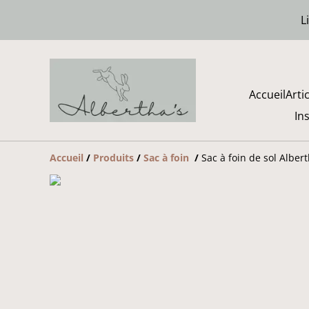
L
Accueil
Arti
In
Accueil
/
Produits
/
Sac à foin
/
Sac à foin de sol Alber