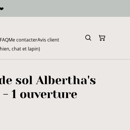
❤️
FAQ
Me contacter
Avis client
en, chat et lapin)
 de sol Albertha's
- 1 ouverture